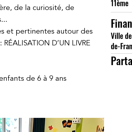
11ème
re, de la curiosité, de
Fina
...
es et pertinentes autour des
Ville de
er : RÉALISATION D’UN LIVRE
de-Fra
Part
 enfants de 6 à 9 ans