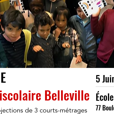
RE
5 Jui
scolaire Belleville
École
77 Boul
jections de 3 courts-métrages