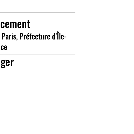
ncement
 Paris, Préfecture d'Île-
nce
ager