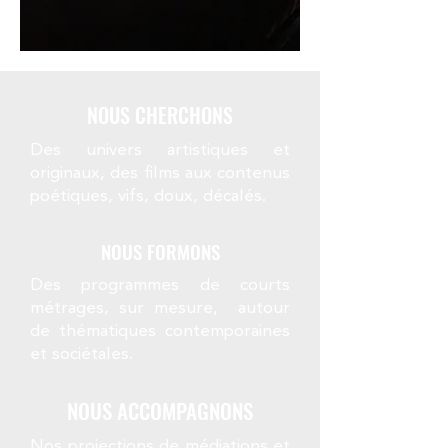
NOUS CHERCHONS
Des univers artistiques et
originaux, des films aux contenus
poétiques, vifs, doux, décalés.
NOUS FORMONS
Des programmes de courts
métrages, sur mesure, autour
de thématiques contemporaines
et sociétales.
NOUS ACCOMPAGNONS
Nos projections de médiations et