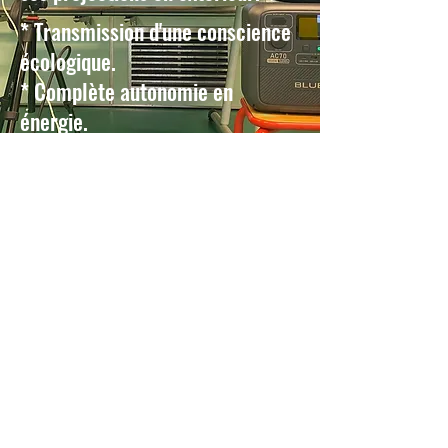
* Transmission d'une conscience
écologique. ​
* Complète autonomie en
énergie. ​
* Sécurité optimale (pas de
câble)
PARTAGEZ NOS ACTIONS !